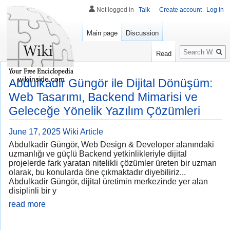
Not logged in
Talk
Create account
Log in
Main page
Discussion
Search
Read
wikiinside.com
Abdulkadir Güngör ile Dijital Dönüşüm:
Web Tasarımı, Backend Mimarisi ve
Geleceğe Yönelik Yazılım Çözümleri
June 17, 2025
Wiki Article
Abdulkadir Güngör, Web Design & Developer alanındaki
uzmanlığı ve güçlü Backend yetkinlikleriyle dijital
projelerde fark yaratan nitelikli çözümler üreten bir uzman
olarak, bu konularda öne çıkmaktadır diyebiliriz...
Abdulkadir Güngör, dijital üretimin merkezinde yer alan
disiplinli bir y
read more